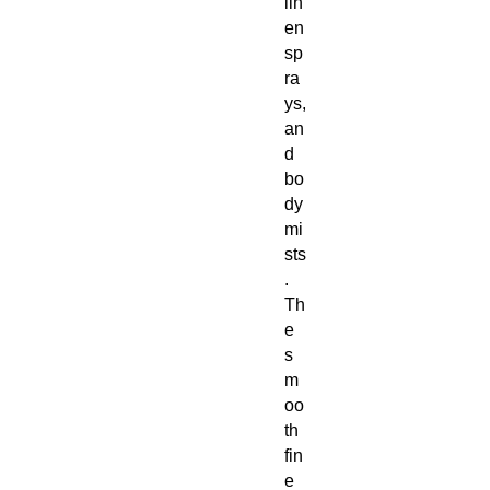
lin
en
sp
ra
ys,
an
d
bo
dy
mi
sts
.
Th
e
s
m
oo
th
fin
e