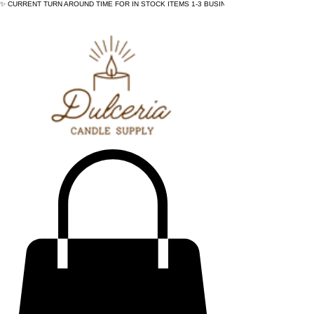
✨ CURRENT TURN AROUND TIME FOR IN STOCK ITEMS 1-3 BUSINESS DAYS - ✨CURRENT 