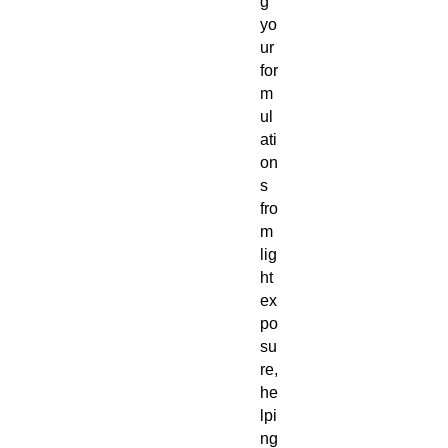
g
yo
ur
for
m
ul
ati
on
s
fro
m
lig
ht
ex
po
su
re,
he
lpi
ng