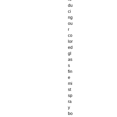
du
ci
ng
ou
r
co
lor
ed
gl
as
s
fin
e
mi
st
sp
ra
y
bo