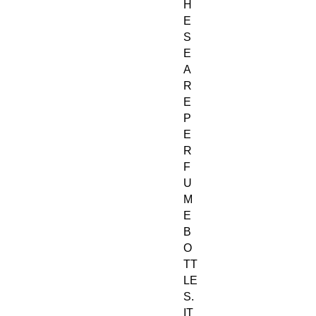
H
E
S
E
A
R
E
P
E
R
F
U
M
E
B
O
TT
LE
S.
IT