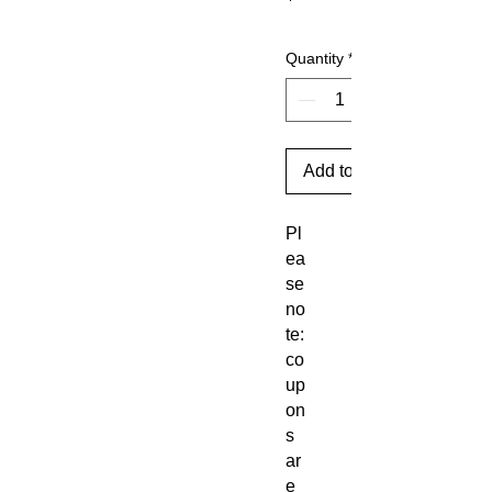
Quantity
*
Add to Cart
Pl
ea
se
no
te:
co
up
on
s
ar
e