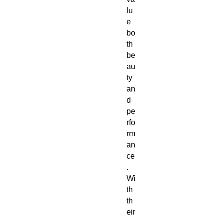
lu
e
bo
th
be
au
ty
an
d
pe
rfo
rm
an
ce
.
Wi
th
th
eir