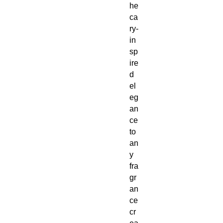
he
ca
ry-
in
sp
ire
d
el
eg
an
ce
to
an
y
fra
gr
an
ce
cr