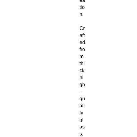
ea
tio
n.
Cr
aft
ed
fro
m
thi
ck,
hi
gh
-
qu
ali
ty
gl
as
s,