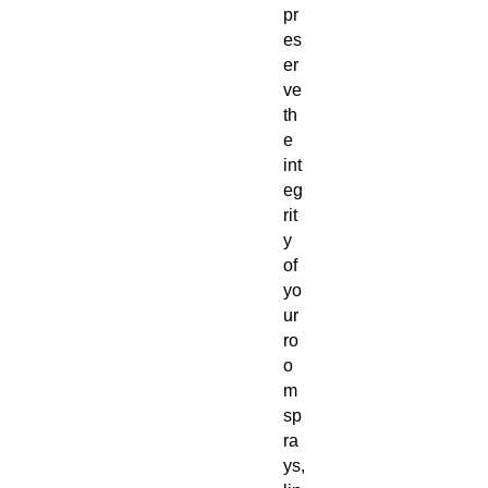
pr
es
er
ve
th
e
int
eg
rit
y
of
yo
ur
ro
o
m
sp
ra
ys,