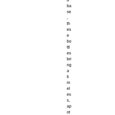
ba
se
,
th
es
e
bo
ttl
es
bri
ng
a
ti
m
el
es
s,
ap
ot