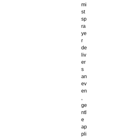
mi
st
sp
ra
ye
r
de
liv
er
s
an
ev
en
,
ge
ntl
e
ap
pli