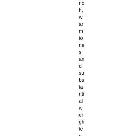
ric
h,
w
ar
m
to
ne
s
an
d
su
bs
ta
nti
al
w
ei
gh
te
d