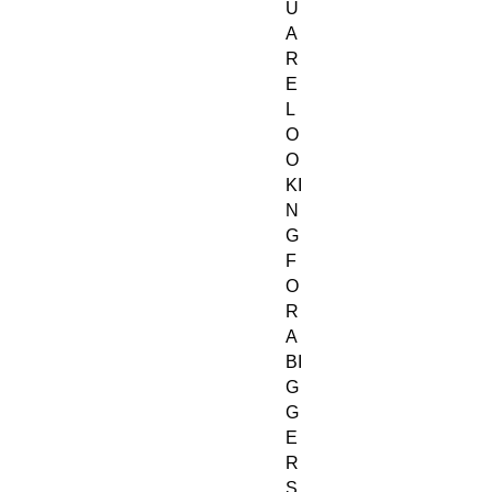
U
A
R
E
L
O
O
KI
N
G
F
O
R
A
BI
G
G
E
R
S