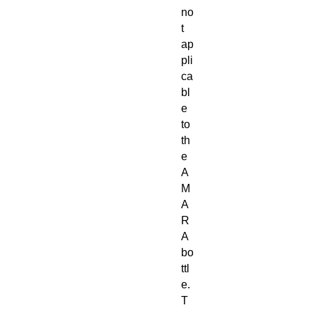
no
t
ap
pli
ca
bl
e
to
th
e
A
M
A
R
A
bo
ttl
e.
T