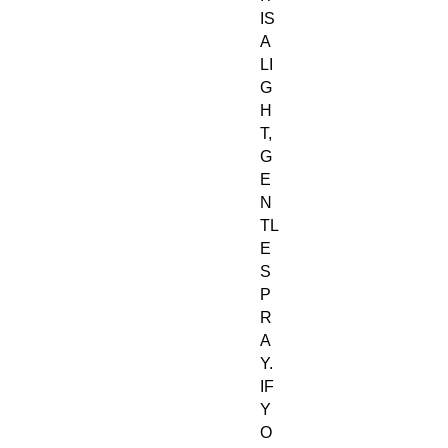
IS
A
LI
G
H
T,
G
E
N
TL
E
S
P
R
A
Y.
IF
Y
O