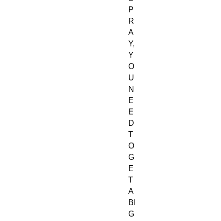
P
R
A
Y,
Y
O
U
N
E
E
D
T
O
G
E
T
A
BI
G